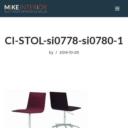
Skip
to
content
CI-STOL-si0778-si0780-1
by
2014-10-29