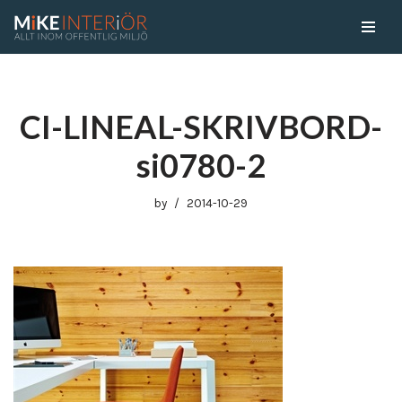
Skip
to
content
CI-LINEAL-SKRIVBORD-
si0780-2
by
2014-10-29