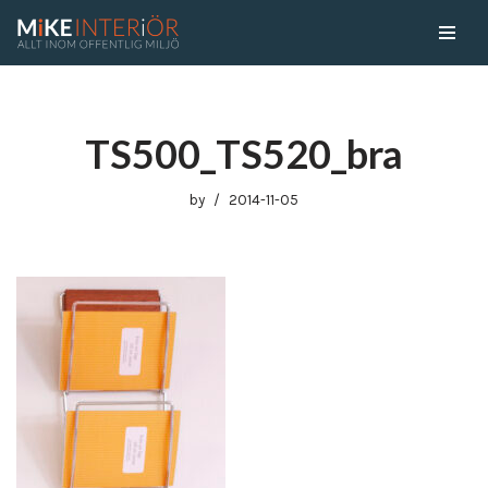
Skip
to
content
TS500_TS520_bra
by
2014-11-05