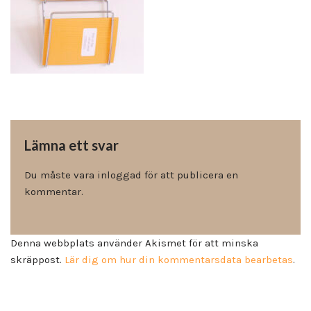
Lämna ett svar
Du måste vara
inloggad
för att publicera en
kommentar.
Denna webbplats använder Akismet för att minska
skräppost.
Lär dig om hur din kommentarsdata bearbetas
.