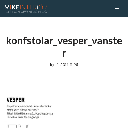
Skip
to
content
konfstolar_vesper_vanste
r
by
2014-11-25