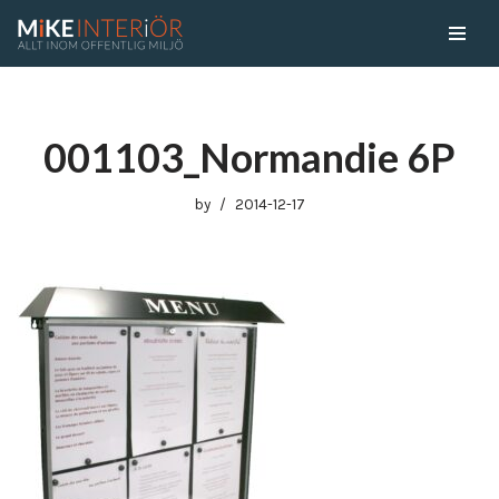
Skip
to
content
001103_Normandie 6P
by
2014-12-17