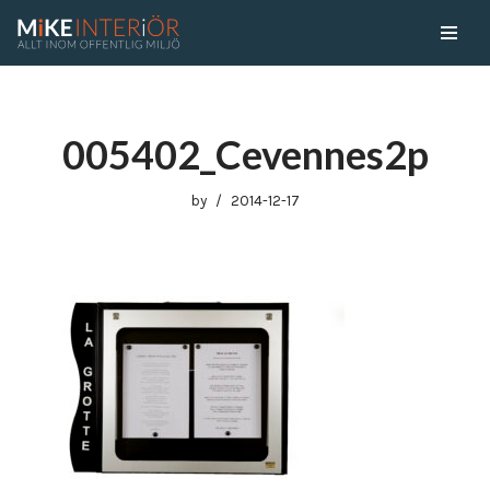
Skip
to
content
005402_Cevennes2p
by
2014-12-17