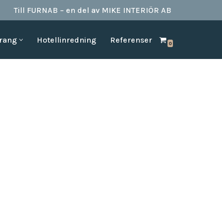
Till FURNAB – en del av MIKE INTERIÖR AB
urang
Hotellinredning
Referenser
0
SPA & BAD
HOTELLINREDNING
produkter till
Vi kan erbjuda det mesta som behövs till ett badrum.
Våran inredning är anpassad för den
offentliga platserna såsom till hotell,
Badrumstillbehör
vandrarhem, studentboende, skolor samt
Dispenserar & Refill
andra byggnader.
Gästartiklar & schampo
MÖBELKATALOGER
SPA Produkter
Hitta inspiration i möbelkataloger från våra
Badrockar
olika leverantörer
skydd
Tofflor
Frotté handdukar
g –
ör hotell