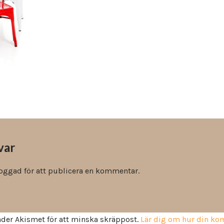
Vinyl & textil tapeter
var
loggad
för att publicera en kommentar.
der Akismet för att minska skräppost.
Lär dig om hur din k