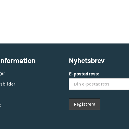
information
Nyhetsbrev
ger
E-postadress:
sbilder
t