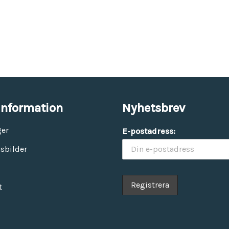
information
Nyhetsbrev
ger
E-postadress:
sbilder
t