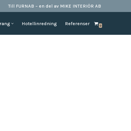
Till FURNAB – en del av MIKE INTERIÖR AB
urang
Hotellinredning
Referenser
0
SPA & BAD
HOTELLINREDNING
produkter till
Vi kan erbjuda det mesta som behövs till ett badrum.
Våran inredning är anpassad för den
offentliga platserna såsom till hotell,
Badrumstillbehör
vandrarhem, studentboende, skolor samt
Dispenserar & Refill
andra byggnader.
Gästartiklar & schampo
MÖBELKATALOGER
SPA Produkter
Hitta inspiration i möbelkataloger från våra
Badrockar
olika leverantörer
skydd
Tofflor
Frotté handdukar
g –
ör hotell