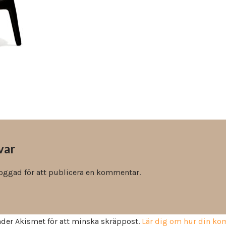
Vinyl & textil tapeter
var
loggad
för att publicera en kommentar.
der Akismet för att minska skräppost.
Lär dig om hur din k