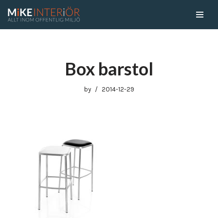
Skip
to
content
Box barstol
by
2014-12-29