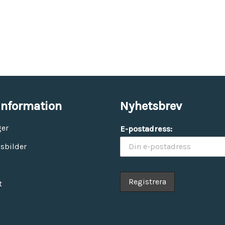
information
Nyhetsbrev
ger
E-postadress:
sbilder
t