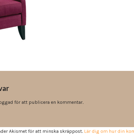
Vinyl & textil tapeter
var
loggad
för att publicera en kommentar.
der Akismet för att minska skräppost.
Lär dig om hur din k