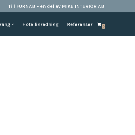
Till FURNAB – en del av MIKE INTERIÖR AB
urang
Hotellinredning
Referenser
0
SPA & BAD
HOTELLINREDNING
produkter till
Vi kan erbjuda det mesta som behövs till ett badrum.
Våran inredning är anpassad för den
offentliga platserna såsom till hotell,
Badrumstillbehör
vandrarhem, studentboende, skolor samt
Dispenserar & Refill
andra byggnader.
Gästartiklar & schampo
MÖBELKATALOGER
SPA Produkter
Hitta inspiration i möbelkataloger från våra
Badrockar
olika leverantörer
skydd
Tofflor
Frotté handdukar
g –
ör hotell