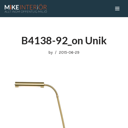
Skip
to
content
B4138-92_on Unik
by
2015-06-29