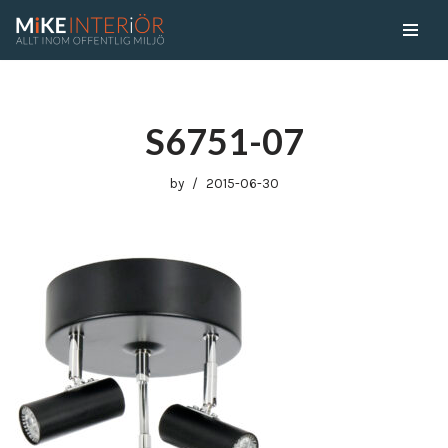
Skip
to
content
S6751-07
by
2015-06-30