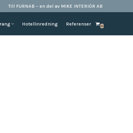
Till FURNAB – en del av MIKE INTERIÖR AB
urang
Hotellinredning
Referenser
0
SPA & BAD
HOTELLINREDNING
produkter till
Vi kan erbjuda det mesta som behövs till ett badrum.
Våran inredning är anpassad för den
offentliga platserna såsom till hotell,
Badrumstillbehör
vandrarhem, studentboende, skolor samt
Dispenserar & Refill
andra byggnader.
Gästartiklar & schampo
MÖBELKATALOGER
SPA Produkter
Hitta inspiration i möbelkataloger från våra
Badrockar
olika leverantörer
skydd
Tofflor
Frotté handdukar
g –
ör hotell