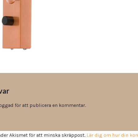
Vinyl & textil tapeter
var
loggad
för att publicera en kommentar.
der Akismet för att minska skräppost.
Lär dig om hur din k