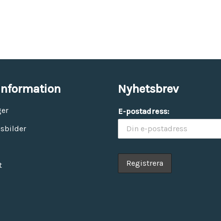
information
Nyhetsbrev
ger
E-postadress:
sbilder
t