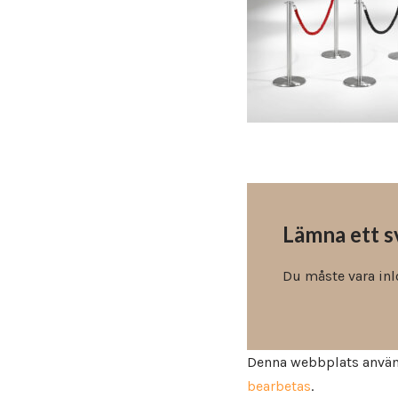
Utemöbler
Våra modeller är allt från eleganta och bekväma stolar eller
fåtöljer för konferenslokaler eller receptions miljöer.
Lämna ett s
Du måste vara
in
Denna webbplats använ
bearbetas
.