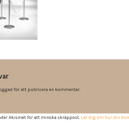
Vinyl & textil tapeter
var
loggad
för att publicera en kommentar.
der Akismet för att minska skräppost.
Lär dig om hur din k