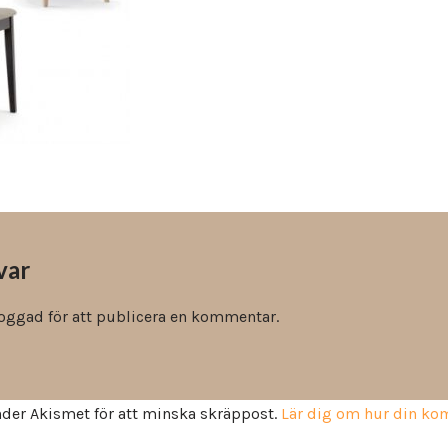
Vinyl & textil tapeter
var
loggad
för att publicera en kommentar.
der Akismet för att minska skräppost.
Lär dig om hur din k