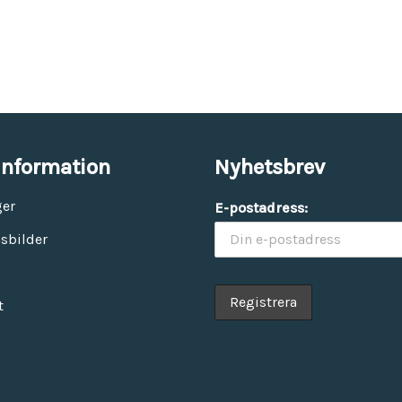
information
Nyhetsbrev
ger
E-postadress:
sbilder
t