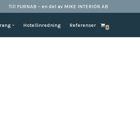
Till FURNAB – en del av MIKE INTERIÖR AB
urang
Hotellinredning
Referenser
0
SPA & BAD
HOTELLINREDNING
produkter till
Vi kan erbjuda det mesta som behövs till ett badrum.
Våran inredning är anpassad för den
offentliga platserna såsom till hotell,
Badrumstillbehör
vandrarhem, studentboende, skolor samt
Dispenserar & Refill
andra byggnader.
Gästartiklar & schampo
MÖBELKATALOGER
SPA Produkter
Hitta inspiration i möbelkataloger från våra
Badrockar
olika leverantörer
skydd
Tofflor
Frotté handdukar
g –
ör hotell