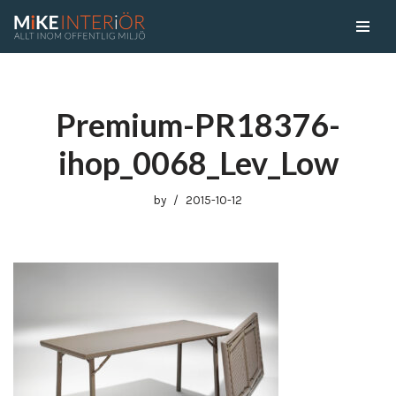
Skip
to
content
Premium-PR18376-
ihop_0068_Lev_Low
by
2015-10-12