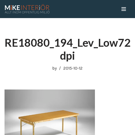
Skip
to
content
RE18080_194_Lev_Low72
dpi
by
2015-10-12