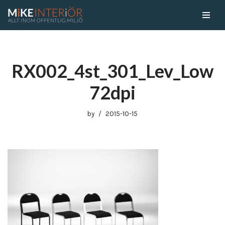
Skip
to
content
RX002_4st_301_Lev_Low
72dpi
by
2015-10-15