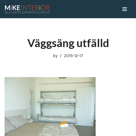
Skip
to
content
Väggsäng utfälld
by
2015-12-17