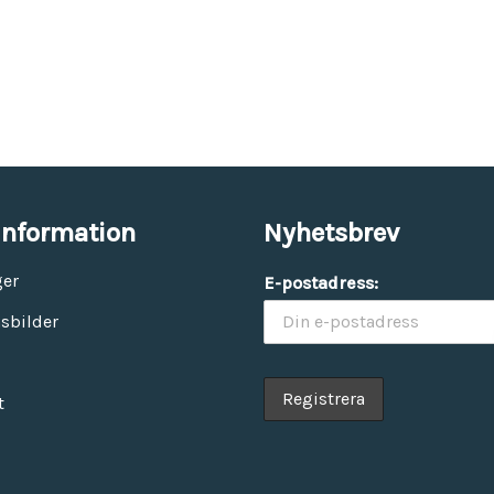
information
Nyhetsbrev
ger
E-postadress:
sbilder
t