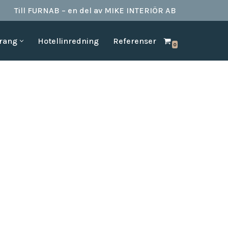
Till FURNAB – en del av MIKE INTERIÖR AB
urang
Hotellinredning
Referenser
0
SPA & BAD
HOTELLINREDNING
produkter till
Vi kan erbjuda det mesta som behövs till ett badrum.
Våran inredning är anpassad för den
offentliga platserna såsom till hotell,
Badrumstillbehör
vandrarhem, studentboende, skolor samt
Dispenserar & Refill
andra byggnader.
Gästartiklar & schampo
MÖBELKATALOGER
SPA Produkter
Hitta inspiration i möbelkataloger från våra
Badrockar
olika leverantörer
skydd
Tofflor
Frotté handdukar
g –
ör hotell