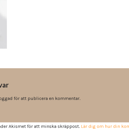
Vinyl & textil tapeter
var
loggad
för att publicera en kommentar.
der Akismet för att minska skräppost.
Lär dig om hur din k