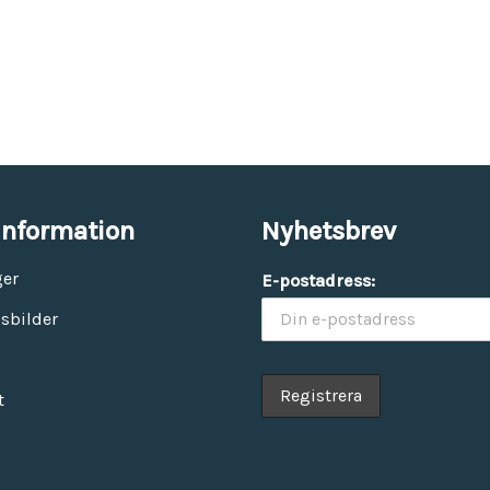
information
Nyhetsbrev
ger
E-postadress:
sbilder
t