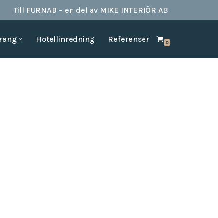
Till FURNAB – en del av MIKE INTERIÖR AB
urang
Hotellinredning
Referenser
0
SPA & BAD
HOTELLINREDNING
produkter till
Vi kan erbjuda det mesta som behövs till ett badrum.
Våran inredning är anpassad för den
offentliga platserna såsom till hotell,
Badrumstillbehör
vandrarhem, studentboende, skolor samt
Dispenserar & Refill
andra byggnader.
Gästartiklar & schampo
MÖBELKATALOGER
SPA Produkter
Hitta inspiration i möbelkataloger från våra
Badrockar
olika leverantörer
skydd
Tofflor
Frotté handdukar
g –
ör hotell