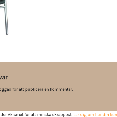
Vinyl & textil tapeter
var
loggad
för att publicera en kommentar.
der Akismet för att minska skräppost.
Lär dig om hur din k