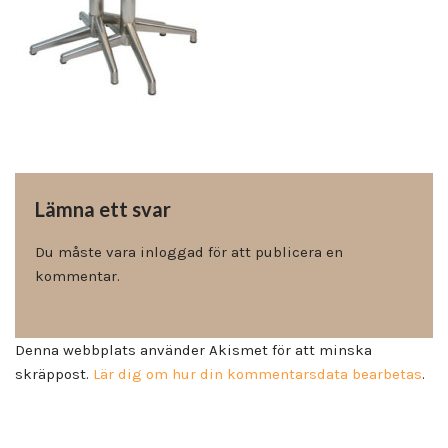
Lämna ett svar
Du måste vara
inloggad
för att publicera en
kommentar.
Denna webbplats använder Akismet för att minska
skräppost.
Lär dig om hur din kommentarsdata bearbetas
.