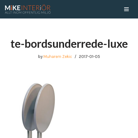
Skip
to
content
te-bordsunderrede-luxe
by
Muharem Zekic
2017-01-05