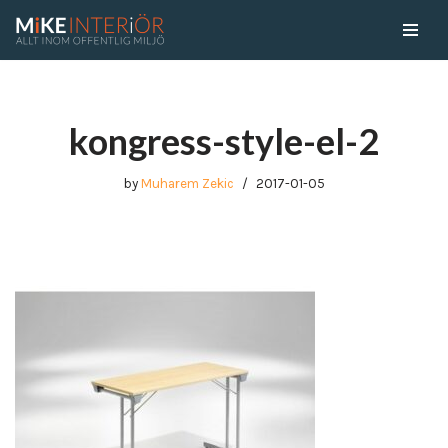
Skip
to
content
kongress-style-el-2
by
Muharem Zekic
2017-01-05