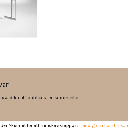
Vinyl & textil tapeter
var
loggad
för att publicera en kommentar.
der Akismet för att minska skräppost.
Lär dig om hur din k