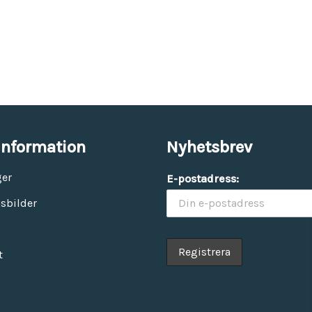
information
Nyhetsbrev
ger
E-postadress:
sbilder
t