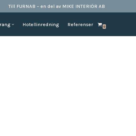
Till FURNAB – en del av MIKE INTERIÖR AB
urang
Hotellinredning
Referenser
0
SPA & BAD
HOTELLINREDNING
produkter till
Vi kan erbjuda det mesta som behövs till ett badrum.
Våran inredning är anpassad för den
offentliga platserna såsom till hotell,
Badrumstillbehör
vandrarhem, studentboende, skolor samt
Dispenserar & Refill
andra byggnader.
Gästartiklar & schampo
MÖBELKATALOGER
SPA Produkter
Hitta inspiration i möbelkataloger från våra
Badrockar
olika leverantörer
skydd
Tofflor
Frotté handdukar
g –
ör hotell