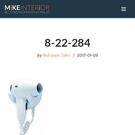
Skip
to
content
8-22-284
by
Muharem Zekic
2017-01-09