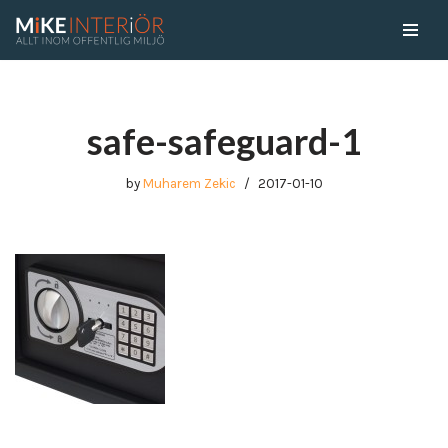
Skip
to
content
safe-safeguard-1
by
Muharem Zekic
2017-01-10