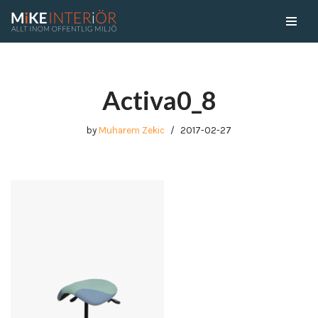
Skip
to
content
Activa0_8
by
Muharem Zekic
2017-02-27