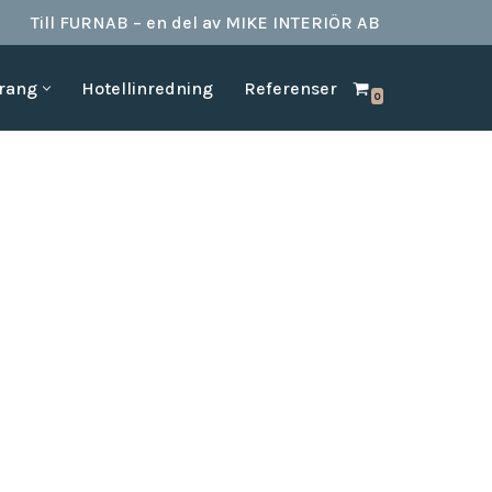
Till FURNAB – en del av MIKE INTERIÖR AB
urang
Hotellinredning
Referenser
0
SPA & BAD
HOTELLINREDNING
produkter till
Vi kan erbjuda det mesta som behövs till ett badrum.
Våran inredning är anpassad för den
offentliga platserna såsom till hotell,
Badrumstillbehör
vandrarhem, studentboende, skolor samt
Dispenserar & Refill
andra byggnader.
Gästartiklar & schampo
MÖBELKATALOGER
SPA Produkter
Hitta inspiration i möbelkataloger från våra
Badrockar
olika leverantörer
skydd
Tofflor
Frotté handdukar
g –
ör hotell