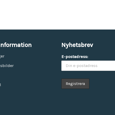
information
Nyhetsbrev
ger
E-postadress:
sbilder
t