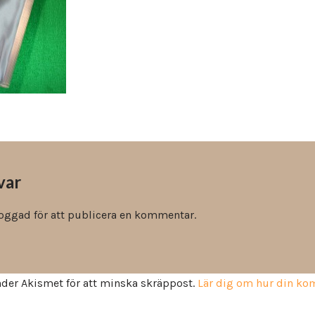
Vinyl & textil tapeter
var
loggad
för att publicera en kommentar.
der Akismet för att minska skräppost.
Lär dig om hur din k