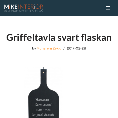
Skip
to
content
Griffeltavla svart flaskan
by
Muharem Zekic
2017-02-28