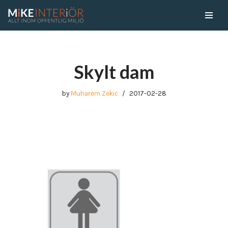
Skip
to
content
Skylt dam
by
Muharem Zekic
2017-02-28