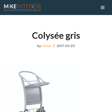
Skip
to
content
Colysée gris
by
mikael
2017-03-23