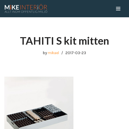
Skip
to
content
TAHITI S kit mitten
by
mikael
2017-03-23