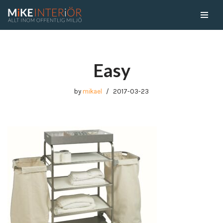
Skip
to
content
Easy
by
mikael
2017-03-23