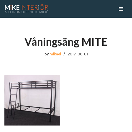
Skip
to
content
Våningsäng MITE
by
mikael
2017-06-01