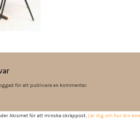
Vinyl & textil tapeter
var
loggad
för att publicera en kommentar.
der Akismet för att minska skräppost.
Lär dig om hur din k