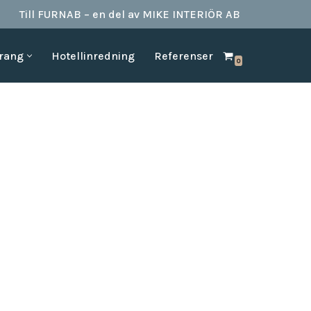
Till FURNAB – en del av MIKE INTERIÖR AB
urang
Hotellinredning
Referenser
0
SPA & BAD
HOTELLINREDNING
produkter till
Vi kan erbjuda det mesta som behövs till ett badrum.
Våran inredning är anpassad för den
offentliga platserna såsom till hotell,
Badrumstillbehör
vandrarhem, studentboende, skolor samt
Dispenserar & Refill
andra byggnader.
Gästartiklar & schampo
MÖBELKATALOGER
SPA Produkter
Hitta inspiration i möbelkataloger från våra
Badrockar
olika leverantörer
skydd
Tofflor
Frotté handdukar
g –
ör hotell