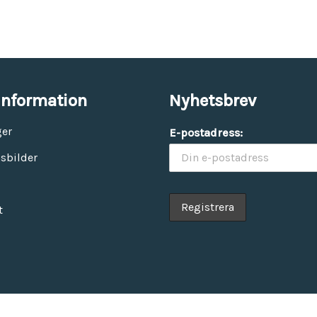
information
Nyhetsbrev
ger
E-postadress:
sbilder
t