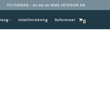
Till FURNAB – en del av MIKE INTERIÖR AB
urang
Hotellinredning
Referenser
0
SPA & BAD
HOTELLINREDNING
produkter till
Vi kan erbjuda det mesta som behövs till ett badrum.
Våran inredning är anpassad för den
offentliga platserna såsom till hotell,
Badrumstillbehör
vandrarhem, studentboende, skolor samt
Dispenserar & Refill
andra byggnader.
Gästartiklar & schampo
MÖBELKATALOGER
SPA Produkter
Hitta inspiration i möbelkataloger från våra
Badrockar
olika leverantörer
skydd
Tofflor
Frotté handdukar
g –
ör hotell