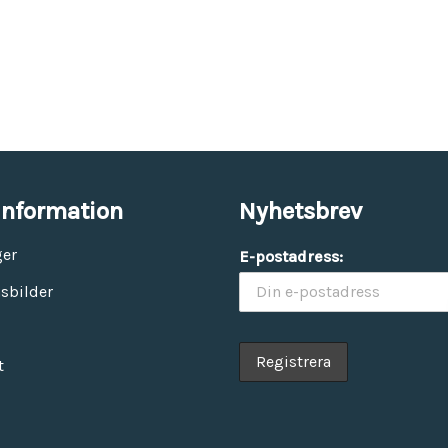
information
Nyhetsbrev
ger
E-postadress:
sbilder
t