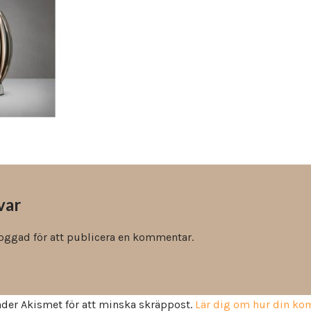
Vinyl & textil tapeter
var
loggad
för att publicera en kommentar.
der Akismet för att minska skräppost.
Lär dig om hur din k