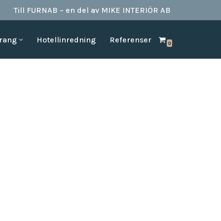
Till FURNAB – en del av MIKE INTERIÖR AB
urang
Hotellinredning
Referenser
0
SPA & BAD
HOTELLINREDNING
produkter till
Vi kan erbjuda det mesta som behövs till ett badrum.
Våran inredning är anpassad för den
offentliga platserna såsom till hotell,
Badrumstillbehör
vandrarhem, studentboende, skolor samt
Dispenserar & Refill
andra byggnader.
Gästartiklar & schampo
MÖBELKATALOGER
SPA Produkter
Hitta inspiration i möbelkataloger från våra
Badrockar
olika leverantörer
skydd
Tofflor
Frotté handdukar
g –
ör hotell