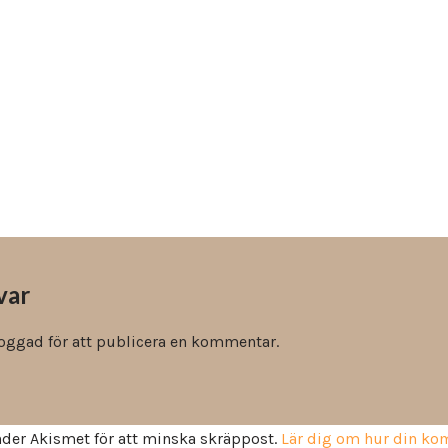
Vinyl & textil tapeter
var
loggad
för att publicera en kommentar.
der Akismet för att minska skräppost.
Lär dig om hur din k