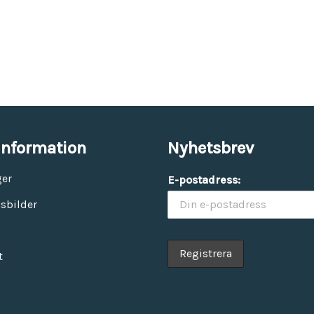
information
Nyhetsbrev
ger
E-postadress:
sbilder
t