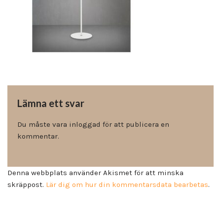
Lämna ett svar
Du måste vara
inloggad
för att publicera en
kommentar.
Denna webbplats använder Akismet för att minska
skräppost.
Lär dig om hur din kommentarsdata bearbetas
.