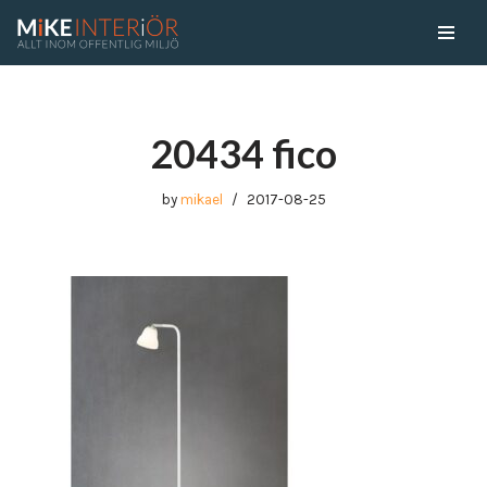
Skip
to
content
20434 fico
by
mikael
2017-08-25