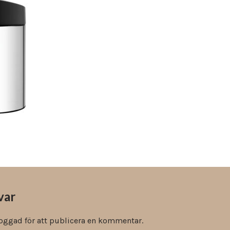
Vinyl & textil tapeter
var
loggad
för att publicera en kommentar.