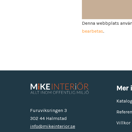
Denna webbplats använ
bearbetas
.
Mer 
Katalo
Furuviksringen 3
Referen
302 44 Halmstad
Villkor
info@mikeinterior.se