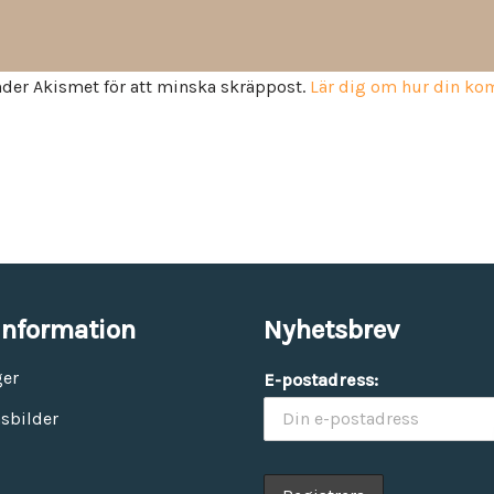
der Akismet för att minska skräppost.
Lär dig om hur din k
information
Nyhetsbrev
ger
E-postadress:
sbilder