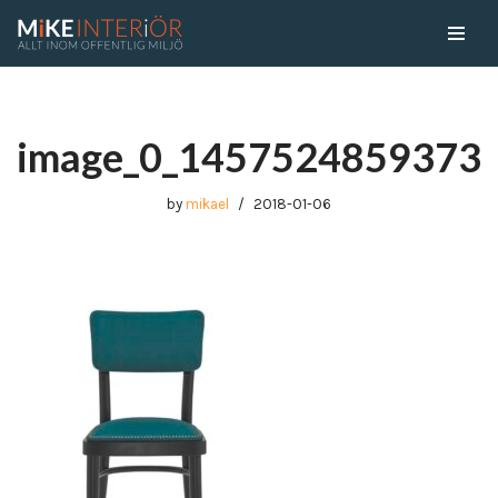
Skip
to
content
image_0_1457524859373
by
mikael
2018-01-06