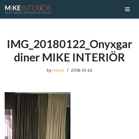
Skip
to
content
IMG_20180122_Onyxgar
diner MIKE INTERIÖR
by
mikael
2018-01-22