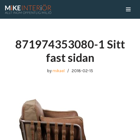
Skip
to
content
871974353080-1 Sitt
fast sidan
by
mikael
2018-02-15