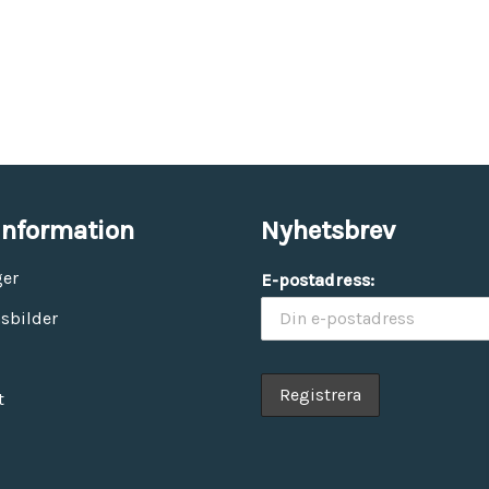
information
Nyhetsbrev
ger
E-postadress:
sbilder
t