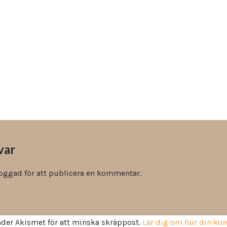
Vinyl & textil tapeter
var
loggad
för att publicera en kommentar.
der Akismet för att minska skräppost.
Lär dig om hur din k