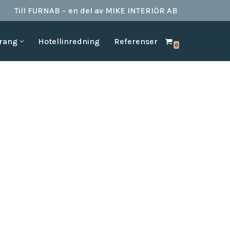
Till FURNAB – en del av MIKE INTERIÖR AB
urang
Hotellinredning
Referenser
0
SPA & BAD
HOTELLINREDNING
produkter till
Vi kan erbjuda det mesta som behövs till ett badrum.
Våran inredning är anpassad för den
offentliga platserna såsom till hotell,
Badrumstillbehör
vandrarhem, studentboende, skolor samt
Dispenserar & Refill
andra byggnader.
Gästartiklar & schampo
MÖBELKATALOGER
SPA Produkter
Hitta inspiration i möbelkataloger från våra
Badrockar
olika leverantörer
skydd
Tofflor
Frotté handdukar
g –
ör hotell