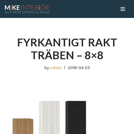
Skip
to
content
FYRKANTIGT RAKT
TRÄBEN – 8×8
by
mikael
2018-04-23