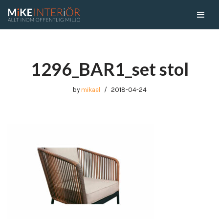
Skip
to
content
1296_BAR1_set stol
by
mikael
2018-04-24