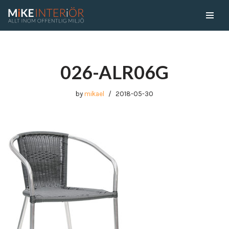
Skip
to
content
026-ALR06G
by
mikael
2018-05-30