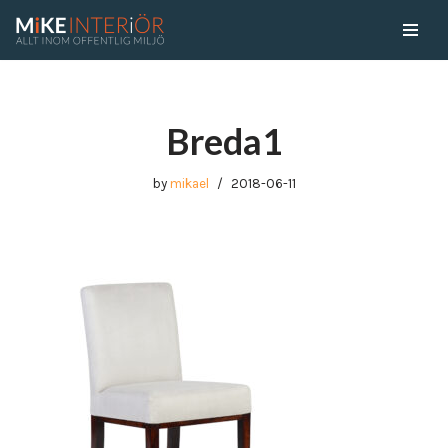
Skip
to
content
Breda1
by
mikael
2018-06-11