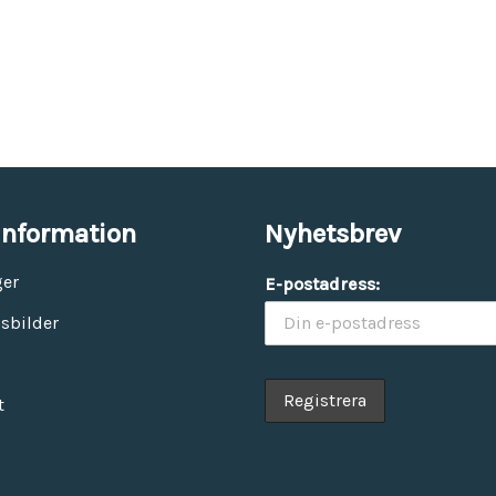
information
Nyhetsbrev
ger
E-postadress:
sbilder
t