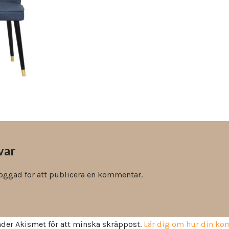
Vinyl & textil tapeter
var
loggad
för att publicera en kommentar.
der Akismet för att minska skräppost.
Lär dig om hur din k