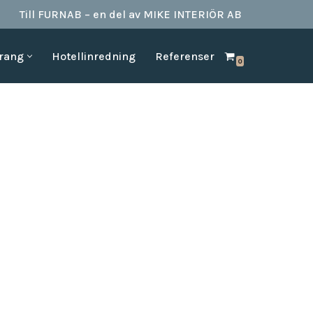
Till FURNAB – en del av MIKE INTERIÖR AB
urang
Hotellinredning
Referenser
0
SPA & BAD
HOTELLINREDNING
produkter till
Vi kan erbjuda det mesta som behövs till ett badrum.
Våran inredning är anpassad för den
offentliga platserna såsom till hotell,
Badrumstillbehör
vandrarhem, studentboende, skolor samt
Dispenserar & Refill
andra byggnader.
Gästartiklar & schampo
MÖBELKATALOGER
SPA Produkter
Hitta inspiration i möbelkataloger från våra
Badrockar
olika leverantörer
skydd
Tofflor
Frotté handdukar
g –
ör hotell