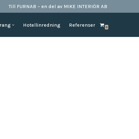
Till FURNAB – en del av MIKE INTERIÖR AB
urang
Hotellinredning
Referenser
0
SPA & BAD
HOTELLINREDNING
produkter till
Vi kan erbjuda det mesta som behövs till ett badrum.
Våran inredning är anpassad för den
offentliga platserna såsom till hotell,
Badrumstillbehör
vandrarhem, studentboende, skolor samt
Dispenserar & Refill
andra byggnader.
Gästartiklar & schampo
MÖBELKATALOGER
SPA Produkter
Hitta inspiration i möbelkataloger från våra
Badrockar
olika leverantörer
skydd
Tofflor
Frotté handdukar
g –
ör hotell