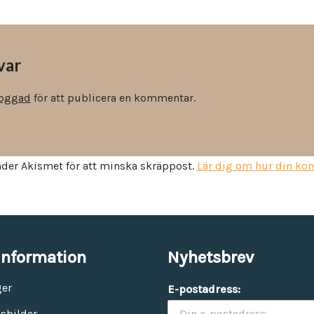
Vinyl & textil tapeter
var
loggad
för att publicera en kommentar.
der Akismet för att minska skräppost.
Lär dig om hur din k
information
Nyhetsbrev
ger
E-postadress:
sbilder