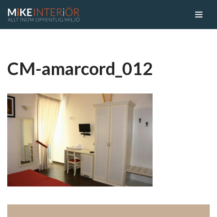
Skip
to
content
CM-amarcord_012