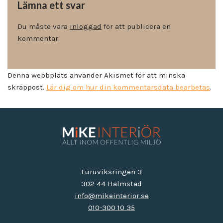
Lämna ett svar
Du måste vara
inloggad
för att publicera en
kommentar.
Denna webbplats använder Akismet för att minska
skräppost.
Lär dig om hur din kommentarsdata bearbetas
.
Furuviksringen 3
302 44 Halmstad
info@mikeinterior.se
010-300 10 35